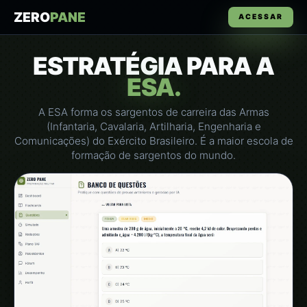
ZERO
PANE
ACESSAR
ESTRATÉGIA PARA A
ESA.
A ESA forma os sargentos de carreira das Armas
(Infantaria, Cavalaria, Artilharia, Engenharia e
Comunicações) do Exército Brasileiro. É a maior escola de
formação de sargentos do mundo.